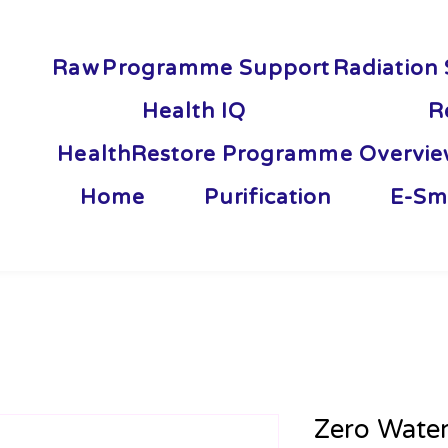
Raw
Programme Support
Radiation 
Health IQ
R
HealthRestore Programme Overvi
Home
Purification
E-Sm
Zero Wate