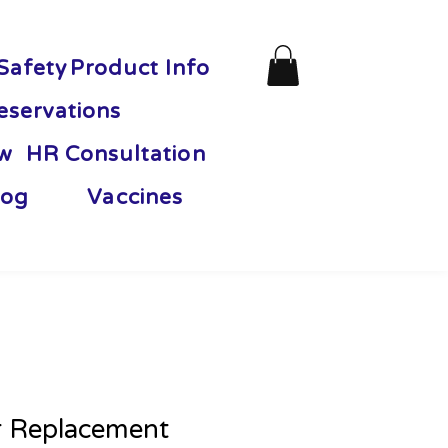
Safety
Product Info
eservations
ew
HR Consultation
og
Vaccines
r Replacement