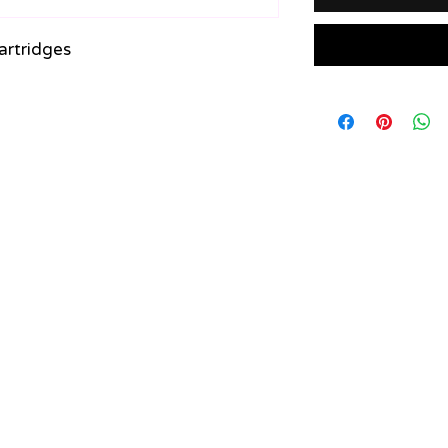
artridges
support@healthrestore.net
+44 020 7733 7077
Kingston, United Kingdom
Copyright Ⓒ2000-2024 HealthRestore Technologies | All Rights Reserved