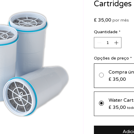
Cartridges
Preço
£ 35,00
por mês
Quantidade
*
Opções de preço
*
Compra ún
£ 35,00
Water C
£ 35,00
tod
Adic