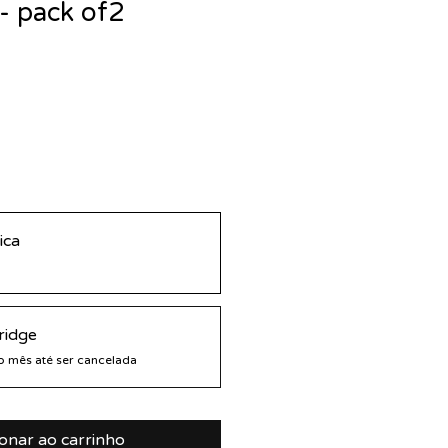
 - pack of2
ica
artridge
o mês até ser cancelada
ionar ao carrinho