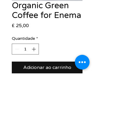
Organic Green
Coffee for Enema
Preço
£ 25,00
Quantidade
*
Adicionar ao carrinho
support@healthrestore.net
+44 020 7733 7077
Kingston, United Kingdom