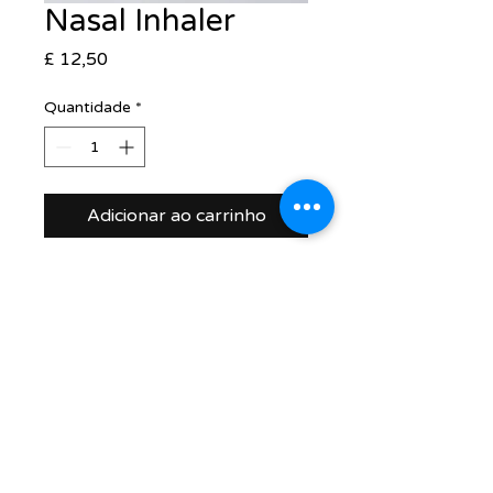
Nasal Inhaler
Preço
£ 12,50
Quantidade
*
Adicionar ao carrinho
support@healthrestore.net
+44 020 7733 7077
Kingston, United Kingdom
Copyright Ⓒ2000-2024 HealthRestore